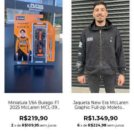
Miniatura 1/64 Burago F1
Jaqueta New Era McLaren
2025 McLaren MCL-39
Graphic Full-zip Moletom
Piastri #81
Preta
R$219,90
R$1.349,90
2
x de
R$109,95
sem juros
6
x de
R$224,98
sem juros