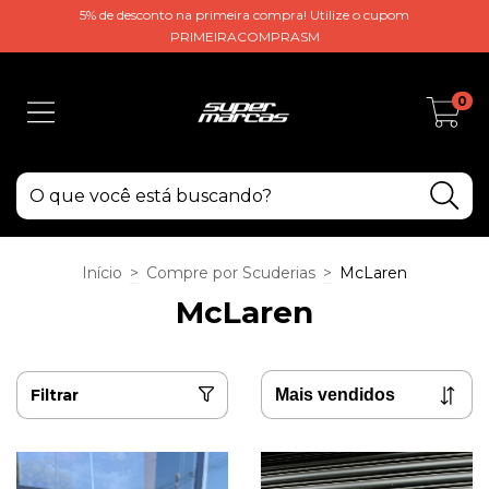
5% de desconto na primeira compra! Utilize o cupom
PRIMEIRACOMPRASM
0
Início
>
Compre por Scuderias
>
McLaren
McLaren
Filtrar