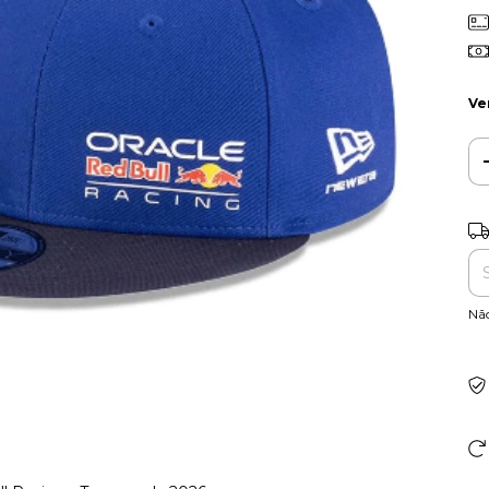
Ve
Ent
Nã