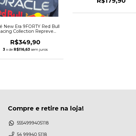
R$179,90
é New Era 9FORTY Red Bull
acing Collection Repreve
Azul/Laranja
R$349,90
3
x de
R$116,63
sem juros
Compre e retire na loja!
5554999405118
54 99940 5118