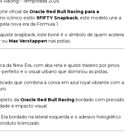
l Racing - Temporada 2026
oné oficial da
Oracle Red Bull Racing para a
no icônico estilo
9FIFTY Snapback
, este modelo une a
pela nova era da Fórmula 1.
ajuste snapback, este boné é o símbolo de quem acelera
r
ou
Max Verstappen
nas pistas.
ica da New Era, com aba reta e ajuste traseiro por pinos
 perfeito e o visual urbano que dominou as pistas.
sticado que combina a coroa em azul royal vibrante com a
uro.
pleto da
Oracle Red Bull Racing
bordado com precisão
lidade e impacto visual.
ra bordado na lateral esquerda e o adesivo holográfico
produto licenciado.