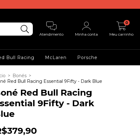
0
Atendimento
Minha conta
Meu carrinho
d Bull Racing
McLaren
Porsche
cio
>
Bonés
>
né Red Bull Racing Essential 9Fifty - Dark Blue
oné Red Bull Racing
ssential 9Fifty - Dark
lue
R$379,90