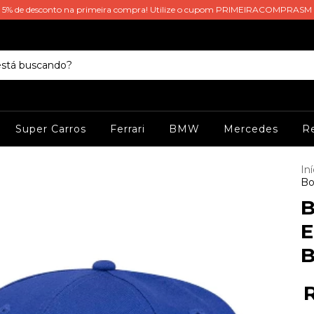
5% de desconto na primeira compra! Utilize o cupom PRIMEIRACOMPRASM
Super Carros
Ferrari
BMW
Mercedes
Re
Iní
Bo
B
E
B