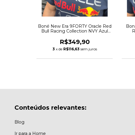
90
m juros
Boné New Era 9FORTY Oracle Red
Bon
Bull Racing Collection NVY Azul
R
Marinho
R$349,90
3
x de
R$116,63
sem juros
Conteúdos relevantes:
Blog
Ir para a Home