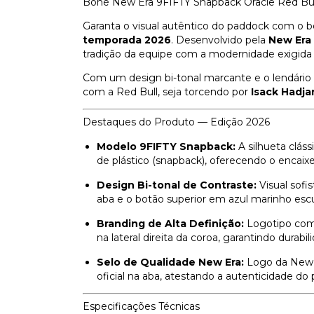
Boné New Era 9FIFTY Snapback Oracle Red Bul
Garanta o visual autêntico do paddock com o b
temporada 2026
. Desenvolvido pela
New Era
tradição da equipe com a modernidade exigida 
Com um design bi-tonal marcante e o lendário 
com a Red Bull, seja torcendo por
Isack Hadja
Destaques do Produto — Edição 2026
Modelo 9FIFTY Snapback:
A silhueta cláss
de plástico (snapback), oferecendo o encaixe
Design Bi-tonal de Contraste:
Visual sofi
aba e o botão superior em azul marinho esc
Branding de Alta Definição:
Logotipo com
na lateral direita da coroa, garantindo durabi
Selo de Qualidade New Era:
Logo da New E
oficial na aba, atestando a autenticidade do 
Especificações Técnicas