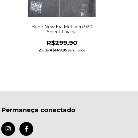
2
x de
Boné New Era McLaren 920
Select Laranja
R$299,90
2
x de
R$149,95
sem juros
Permaneça conectado